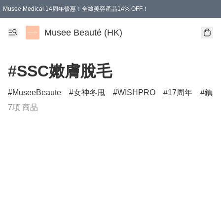
Musee Medical 14周年優惠！全線美容產品14% OFF！
凡購物滿HKD 500.00即享運費減免優惠
Musee Beauté (HK)
#SSC嫩膚脫毛
MuseeBeaute
女神冬甩
WISHPRO
17周年
鎮靜
7項 商品