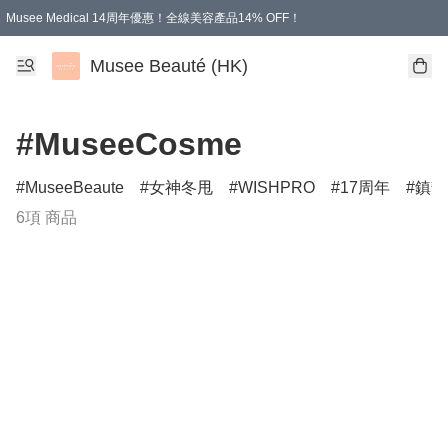
Musee Medical 14周年優惠！全線美容產品14% OFF！
凡購物滿HKD 500.00即享運費減免優惠
Musee Beauté (HK)
#MuseeCosme
MuseeBeaute
女神冬甩
WISHPRO
17周年
鎮靜
6項 商品