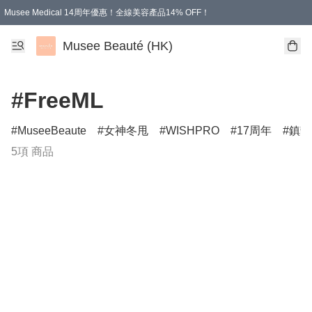
Musee Medical 14周年優惠！全線美容產品14% OFF！
凡購物滿HKD 500.00即享運費減免優惠
Musee Beauté (HK)
#FreeML
MuseeBeaute
女神冬甩
WISHPRO
17周年
鎮靜
5項 商品