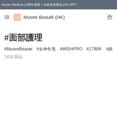
Musee Medical 14周年優惠！全線美容產品14% OFF！
凡購物滿HKD 500.00即享運費減免優惠
Musee Beauté (HK)
#面部護理
MuseeBeaute
女神冬甩
WISHPRO
17周年
鎮靜
14項 商品