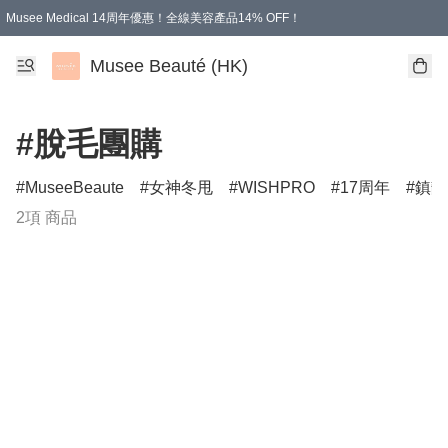
Musee Medical 14周年優惠！全線美容產品14% OFF！
凡購物滿HKD 500.00即享運費減免優惠
Musee Beauté (HK)
#脫毛團購
MuseeBeaute
女神冬甩
WISHPRO
17周年
鎮靜
2項 商品