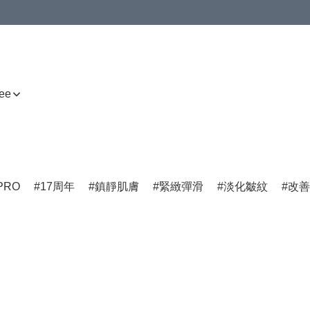
ee
PRO
17周年
鎮靜肌膚
緊緻彈滑
淡化皺紋
改善