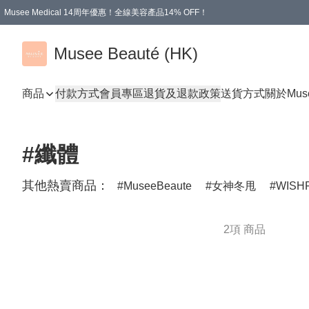
Musee Medical 14周年優惠！全線美容產品14% OFF！
凡購物滿HKD 500.00即享運費減免優惠
Musee Beauté (HK)
商品
付款方式
會員專區
退貨及退款政策
送貨方式
關於Mus
#纖體
其他熱賣商品：
MuseeBeaute
女神冬甩
WISH
2項 商品