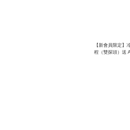
【新會員限定】
程（雙探頭）送 Aq
淨肌療程1次