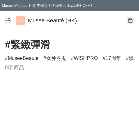
Musee Medical 14周年優惠！全線美容產品14% OFF！
凡購物滿HKD 500.00即享運費減免優惠
Musee Beauté (HK)
#緊緻彈滑
MuseeBeaute
女神冬甩
WISHPRO
17周年
鎮靜
0項 商品