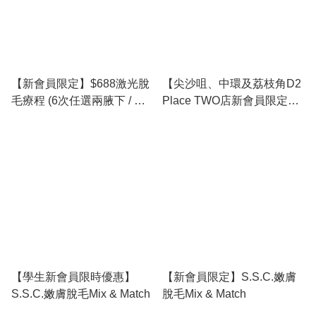
【新會員限定】$688激光脫
【尖沙咀、中環及荔枝角D2
毛療程 (6次任選兩腋下 / 上
Place TWO店新會員限定】
唇 / 比堅尼線)
$𝟯𝟯𝟯/𝟲次！夏日比堅尼脫毛
療程！必搶！
【學生新會員限時優惠】
【新會員限定】S.S.C.嫩膚
S.S.C.嫩膚脫毛Mix & Match
脫毛Mix & Match