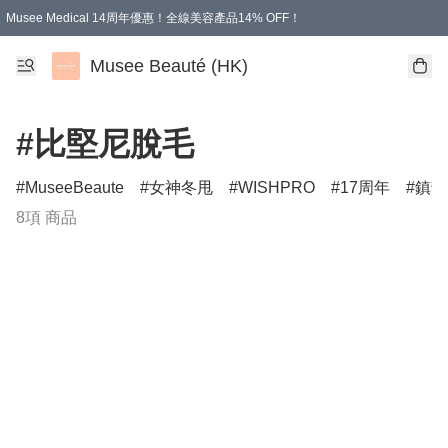
Musee Medical 14周年優惠！全線美容產品14% OFF！
凡購物滿HKD 500.00即享運費減免優惠
Musee Beauté (HK)
#比堅尼脫毛
MuseeBeaute
女神冬甩
WISHPRO
17周年
鎮靜
8項 商品