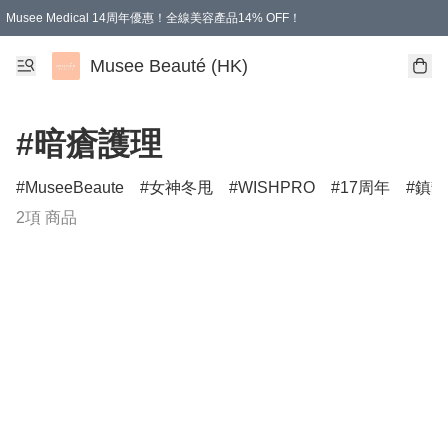
Musee Medical 14周年優惠！全線美容產品14% OFF！
凡購物滿HKD 500.00即享運費減免優惠
Musee Beauté (HK)
#暗瘡護理
MuseeBeaute
女神冬甩
WISHPRO
17周年
鎮靜
2項 商品