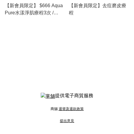
【新會員限定】 $666 Aqua
【新會員限定】去痘磨皮療
Pure水漾淨肌療程3次 /
程
Plasma等離子淨痘療程3次
(2選1)
提供電子商貿服務
商舖
退貨及退款政策
提出意見