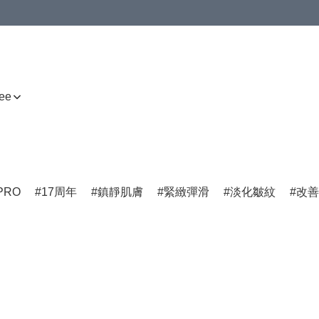
ee
PRO
17周年
鎮靜肌膚
緊緻彈滑
淡化皺紋
改善