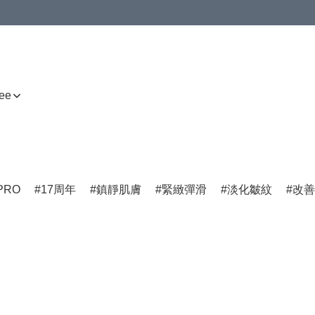
ee
PRO
17周年
鎮靜肌膚
緊緻彈滑
淡化皺紋
改善