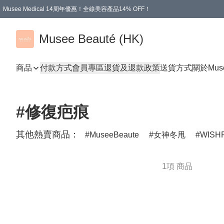
Musee Medical 14周年優惠！全線美容產品14% OFF！
凡購物滿HKD 500.00即享運費減免優惠
Musee Beauté (HK)
商品
付款方式
會員專區
退貨及退款政策
送貨方式
關於Mus
#修復疤痕
其他熱賣商品：
MuseeBeaute
女神冬甩
WISH
1項 商品