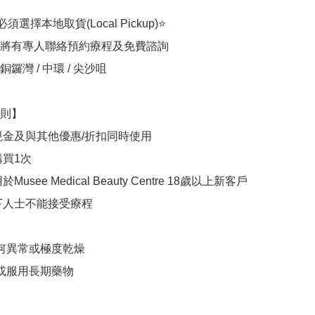
選擇本地取貨(Local Pickup)⭐

將有專人聯絡預約療程及免費諮詢

鑼灣 / 中環 / 尖沙咀

則】

現金及與其他優惠/折扣同時使用

買1次

usee Medical Beauty Centre 18歲以上新客戶

下人士不能接受療程

任何異常或極度乾燥

或服用長期藥物
