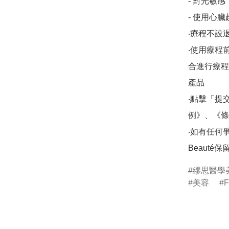
- 對光敏感

- 使用心臟
‧療程不設退
‧使用療程
合進行療程/
產品

‧點擊「提
例》、《條
‧如有任何爭議，
Beauté
繆思醫學
美容
F