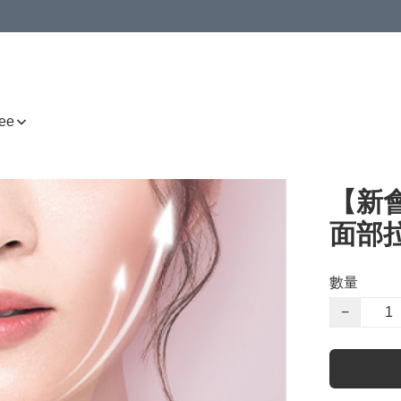
ee
【新會
面部
數量
−