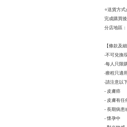
⭐送貨方式必須
完成購買後
分店地區：銅
【條款及細
‧不可兌換
‧每人只限購
‧療程只適用於M
‧請注意以
- 皮膚癌

- 皮膚有
- 長期病患
- 懷孕中
