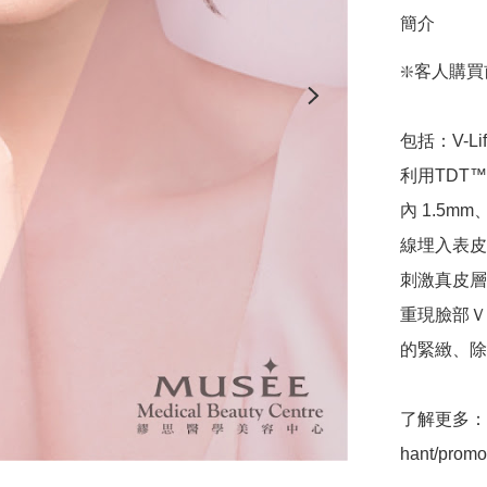
簡介
❇️客人購買
包括：V-L
利用TDT
內 1.5m
線埋入表皮
刺激真皮層
重現臉部Ｖ
的緊緻、除
了解更多： htt
hant/promot