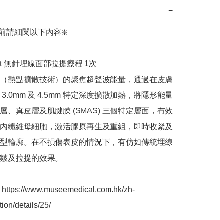
−
前請細閱以下內容❇️

ift 無針埋線面部拉提療程 1次

™（熱點擴散技術）的聚焦超聲波能量，通過在皮膚
m、3.0mm 及 4.5mm 特定深度擴散加熱，將隱形能量
層、真皮層及肌腱膜 (SMAS) 三個特定層面，有效
內纖維母細胞，激活膠原再生及重組，即時收緊及
型輪廓。在不損傷表皮的情況下，有仿如傳統埋線
皺及拉提的效果。

ps://www.museemedical.com.hk/zh-
ion/details/25/
