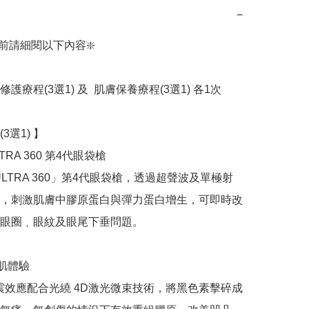
−
前請細閱以下內容❇️

護療程(3選1) 及  肌膚保養療程(3選1) 各1次

選1) 】

ULTRA 360 第4代眼袋槍

S ULTRA 360」第4代眼袋槍，透過超聲波及單極射
，刺激肌膚中膠原蛋白與彈力蛋白增生，可即時改
眼圈﹑眼紋及眼尾下垂問題。

肌體驗

光震效應配合光繞 4D激光微束技術，將黑色素擊碎成