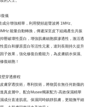
妝的人士。

復儀

性成分增強精華，利用變頻超聲波將 1MHz、
 10MHz 能量自動轉換，傳遞深至皮下組織產生共振
抑壓破壞性蛋白，增強肌膚細胞膜滲透性，激活透
性蛋白和膠原蛋白等活性元素，達到長期持久提升
因子效果，強化修復自癒能力，為皮膚鎖水保濕、
修復細胞！ 

破壁穿透療程

皮膚穿透技術」專利技術，將物質在無任何創傷的
進真皮層中。配合Musee獨家配方-高效保濕精華
濕成分直達肌底。保濕同時鎮靜肌膚，更能撫平細