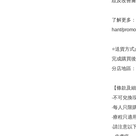
紋及改善膚
了解更多： htt
hant/promot
⭐送貨方式必須
完成購買後
分店地區：銅
【條款及細
‧不可兌換
‧每人只限購
‧療程只適用於M
‧請注意以