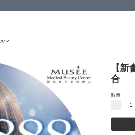
ee
【新
合
數量
−