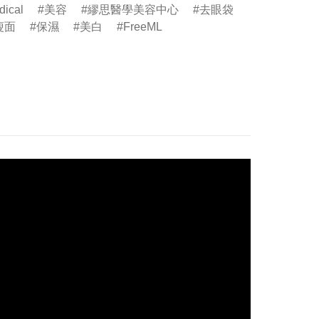
ical
美容
繆思醫學美容中心
去眼袋
瘦面
保濕
美白
FreeML