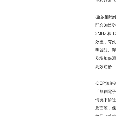
厚和經常化
‧重啟細胞修
配合8款活
3MHz 和
效應，有效
明質酸、彈
及增加保濕
高效逆齡、
‧DEP無創
「無創電子
情况下輸送
及面膜，保