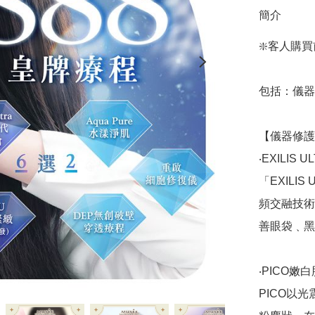
簡介
❇️客人購買
包括：儀器修
【儀器修護(3
‧EXILIS 
「EXILI
頻交融技術
善眼袋﹑黑
‧PICO嫩白
PICO以