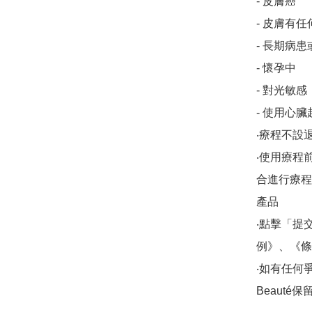
- 皮膚癌

- 皮膚有
- 長期病患
- 懷孕中

- 對光敏感

- 使用心臟
‧療程不設退
‧使用療程
合進行療程/
產品

‧點擊「提
例》、《條
‧如有任何爭議，
Beauté