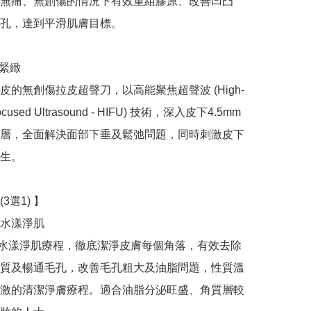
無痛、無創傷的情況下有效重組膠原、改善凹凸
孔，達到平滑肌膚目標。

緊緻

皮的無創傷拉皮超聲刀，以高能聚焦超聲波 (High-
 Focused Ultrasound - HIFU) 技術，深入皮下4.5mm 
層，全面解決面部下垂及鬆弛問題，同時刺激皮下
生。

選1) 】

re水漾淨肌

Pure水漾淨肌療程，徹底潔淨皮膚每個角落，有效去除
質及暢通毛孔，改善毛孔粗大及油脂問題，性質溫
激的清潔淨膚療程。適合油脂分泌旺盛、角質層較