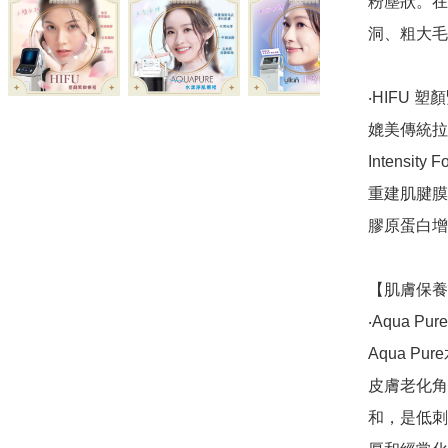
粉塵狀。在
洞、粗大毛
‧HIFU 塑顏
媲美傳統拉
Intensity
重建肌腱膜
膠原蛋白增
【肌膚保養(3
‧Aqua Pu
Aqua 
皮膚老化角
和，是低刺