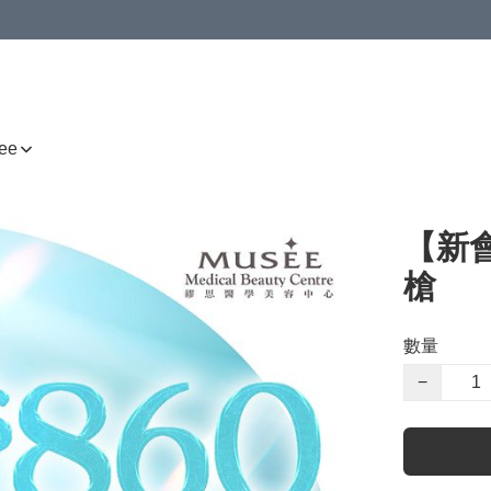
ee
【新會
槍
數量
−