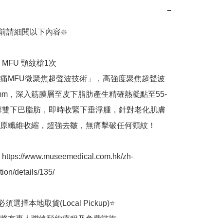
−
前請細閱以下內容❇️

MFU 頸紋槍1次

痛MFU微聚焦超聲波技術」，高強度聚焦超聲波
0mm，深入筋膜層至皮下脂肪產生精確熱凝點至55-
溶解雙下巴脂肪，即時收緊下垂浮腫，針對老化肌膚
原纖維收縮，超強去皺，無痛擊破任何頸紋！

ps://www.museemedical.com.hk/zh-
ion/details/135/

選擇本地取貨(Local Pickup)⭐
