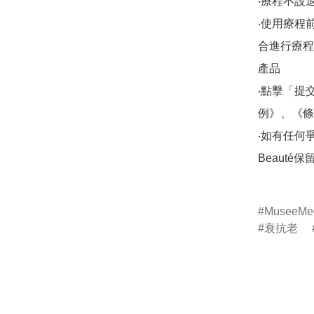
‧療程不設退
‧使用療程
合進行療程/
產品

‧點擊「提
例》、《條
‧如有任何爭議，
Beauté
MuseeMed
衰抗老