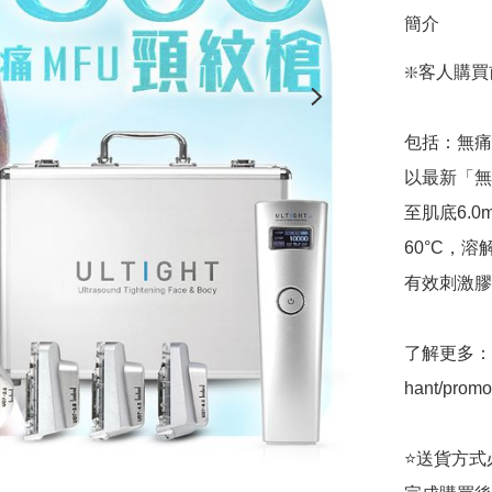
簡介
❇️客人購買
包括：無痛 
以最新「無
至肌底6.
60°C，
有效刺激膠
了解更多： htt
hant/promot
⭐送貨方式必須