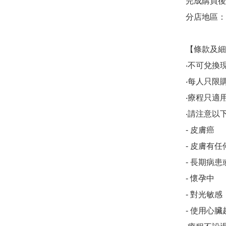
完成購買後
分店地區：銅
【條款及細
‧不可兌換
‧每人只限購
‧療程只適用於M
‧請注意以
- 皮膚癌

- 皮膚有
- 長期病患
- 懷孕中

- 對光敏感

- 使用心臟