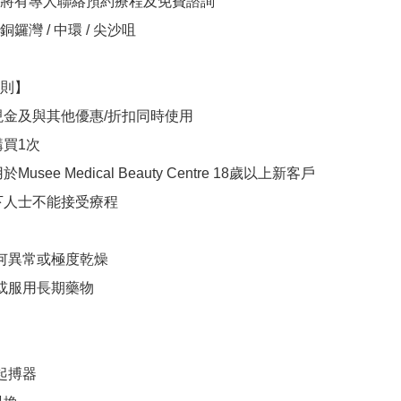
將有專人聯絡預約療程及免費諮詢

鑼灣 / 中環 / 尖沙咀

則】

現金及與其他優惠/折扣同時使用

買1次

usee Medical Beauty Centre 18歲以上新客戶

下人士不能接受療程

任何異常或極度乾燥

或服用長期藥物

起搏器
