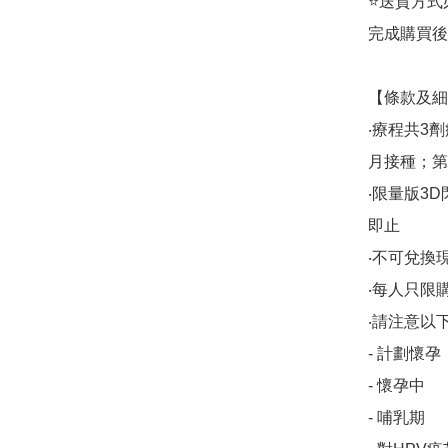
⭐送貨方式必須
完成購買後
【條款及細
‧療程共3
月接種；第
‧限量版3
即止

‧不可兌換
‧每人只限購
‧請注意以
- 計劃懷孕

- 懷孕中

- 哺乳期
