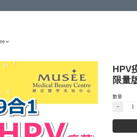
ee
HPV
限量
數量
−