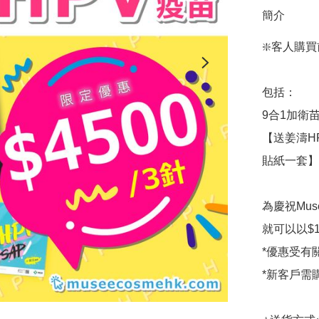
簡介
❇️客人購買
包括：

9合1加衛苗
【送姜濤H
貼紙一套】

為慶祝Mus
就可以以$1
*優惠受有
*新客戶需