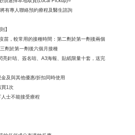
選擇本地取貨(Local Pickup)⭐

將有專人聯絡預約療程及醫生諮詢

則】

劑疫苗，較常用的接種時間：第二劑於第一劑後兩個
三劑於第一劑後六個月接種

D閃亮針咭、簽名咭、A3海報、貼紙限量十套，送完
現金及與其他優惠/折扣同時使用

買1次

下人士不能接受療程
