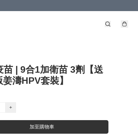
疫苗 | 9合1加衛苗 3劑【送
版姜濤HPV套裝】
+
加至購物車