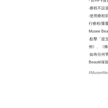
- 對HPV
‧療程不設退
‧使用療程
行療程/重
Musee Be
‧點擊「提
例》、《條
‧如有任何爭議，
MuseeMed