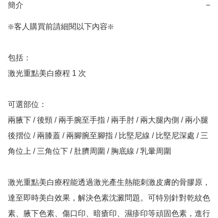
簡介
−
❇️客人購買前請細閱以下內容❇️

包括：

激光重點美白療程 1 次

可選部位：

兩腋下 / 後頸 / 兩手腕至手指 / 兩手肘 / 兩大腿內側 / 兩小腿
後摺位 / 兩膝蓋 / 兩腳腕至腳指 / 比堅尼線 / 比堅尼深處 / 三
角位上 / 三角位下 / 肚臍周圍 / 胸底線 / 乳暈周圍

激光重點美白療程能透過激光產生熱能刺激皮膚的骨膠原，
達至即時美白效果，解決色素沈澱問題。可特別針對乾紋色
素、腋下色素、傷口印、暗瘡印、濕疹印等頑固色素，進行