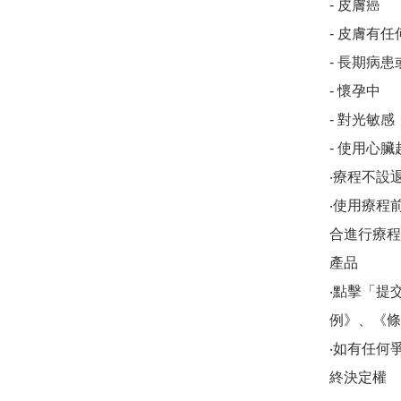
- 皮膚癌

- 皮膚有
- 長期病患
- 懷孕中

- 對光敏感

- 使用心臟
‧療程不設退
‧使用療程
合進行療程/
產品

‧點擊「提
例》、《條
‧如有任何爭議，
終決定權