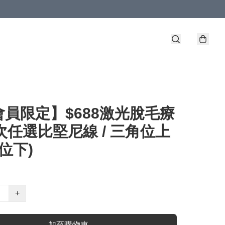
會員限定】$688激光脫毛療
6次任選比堅尼線 / 三角位上
角位下)
+
加至購物車