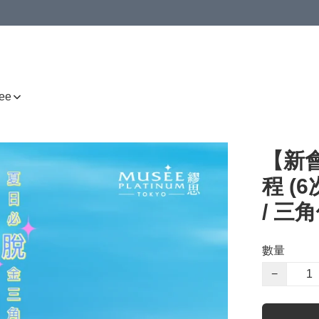
ee
【新
程 (
/ 三
數量
−