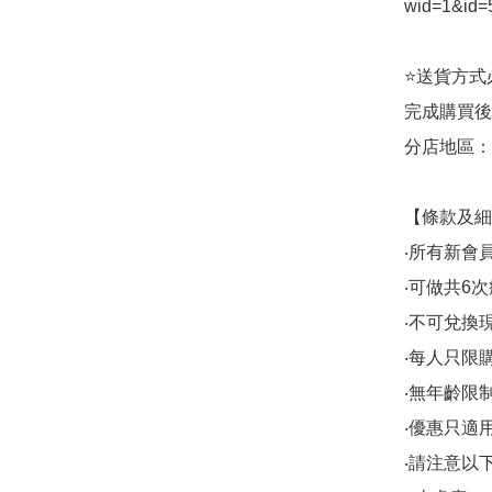
wid=1&id=5
⭐送貨方式必須
完成購買後
分店地區：銅鑼
【條款及細
‧所有新會
‧可做共6次
‧不可兌換
‧每人只限購
‧無年齡限
‧優惠只適用於
‧請注意以