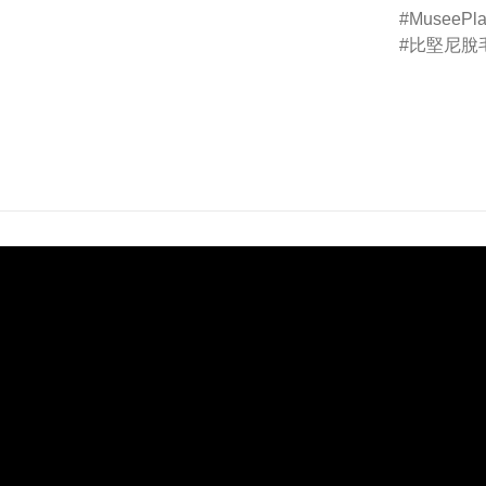
MuseePla
比堅尼脫