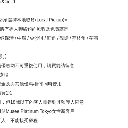
&cid=1

選擇本地取貨(Local Pickup)⭐

將有專人聯絡預約療程及免費諮詢

灣 / 中環 / 尖沙咀 / 旺角 / 觀塘 / 荔枝角 / 荃灣

則】

員優惠均不可重複使用，購買前請留意

療程

現金及與其他優惠/折扣同時使用

買1次

制，但18歲以下的客人需得到其監護人同意

Musee Platinum Tokyo女性新客戶

下人士不能接受療程
