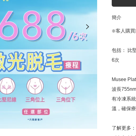
簡介
❇️客人購買
包括： 比
6次

Musee P
波長755n
有冷凍系統
溫，確保療
了解更多： htt