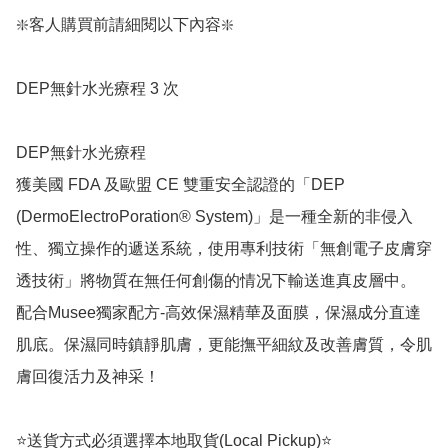
❇️客人購買前請細閱以下內容❇️

DEP無針水光療程 3 次 

DEP無針水光療程

獲美國 FDA 及歐盟 CE 雙重安全認證的「DEP 
(DermoElectroPoration® System)」是一種全新的非侵入
性、獨立操作的遞送系統，使用專利技術「無創電子皮膚穿
透技術」將物質在無任何創傷的情况下輸送進真皮層中。

配合Musee獨家配方-高效保濕精華及面膜，保濕成分直達
肌底。保濕同時鎮靜肌膚，更能撫平細紋及改善膚質，令肌
膚回復活力及神采！

⭐送貨方式必須選擇本地取貨(Local Pickup)⭐
